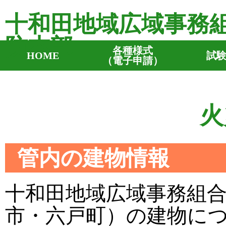
十和田地域広域事務
防本部
各種様式
HOME
試
（電子申請）
火
管内の建物情報
十和田地域広域事務組
市・六戸町）の建物に