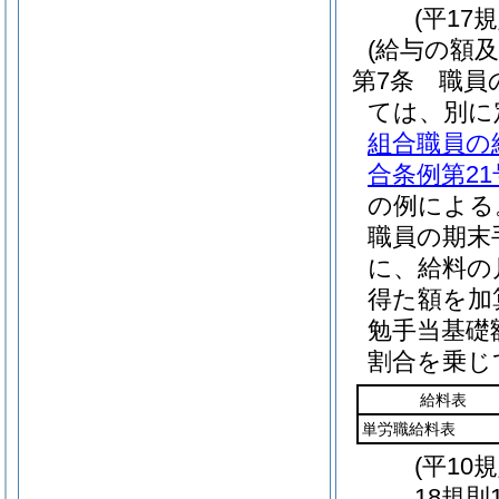
(平17
(給与の額及
第7条
職員
ては、別に
組合職員の
合条例第21
の例による
職員の期末
に、給料の
得た額を加
勉手当基礎
割合を乗じ
給料表
単労職給料表
(平10
18規則