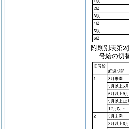
1級
2級
3級
4級
5級
6級
附則別表第2
号給の切
旧号給
経過期間
1
3月未満
3月以上6
6月以上9
9月以上12
12月以上
2
3月未満
3月以上6