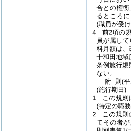
合との権衡
るところに
(職員が受
4
前2項の
員が属して
料月額は、
十和田地域
条例施行規
ない。
附
則
(
(施行期日)
1
この規則
(特定の職
2
この規則
てその者が
則別表第1