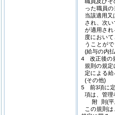
職員及びそ
った職員の
当該適用又
され、次い
が適用され
度において
うことがで
(給与の内払
4
改正後の
規則の規定
定による給
(その他)
5
前3項に
項は、管理
附
則
(
この規則は