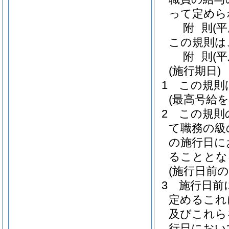
って定めら
附
則
(
この規則は
附
則
(
(施行期日)
1
この規則
(最高号給
2
この規則
て職務の級
の施行日に
ることとな
(施行日前
3
施行日前
定めるこれ
及びこれら
行日におい