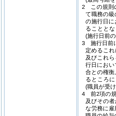
2
この規則
て職務の級
の施行日に
ることとな
(施行日前
3
施行日前
定めるこれ
及びこれら
行日におい
合との権衡
るところに
(職員が受
4
前2項の
及びその者
な労務に雇
職員の給与