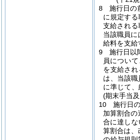
8
施行日の
に規定する
支給される
当該職員に
給料を支給
9
施行日以
員について
を支給され
は、当該職
に準じて、
(期末手当
10
施行日
加算割合の
合に達しな
算割合は、
の給与規則