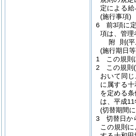
定による給
(施行事項)
6
前3項に
項は、管理
附
則
(
(施行期日等
1
この規則
2
この規則
おいて同じ
に属する十
を定める条
は、平成1
(切替期間
3
切替日か
この規則に
する十和田