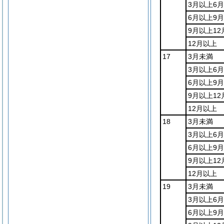
3月以上6
6月以上9
9月以上12
12月以上
17
3月未満
3月以上6
6月以上9
9月以上12
12月以上
18
3月未満
3月以上6
6月以上9
9月以上12
12月以上
19
3月未満
3月以上6
6月以上9