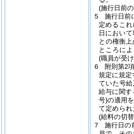
(施行日前
5
施行日前
定めるこれ
日において
との権衡上
ところによ
(職員が受
6
附則第2
規定に規定
ていた号給
給与に関す
号)
の適用
て定められ
(給料の切
7
施行日の
員で、その