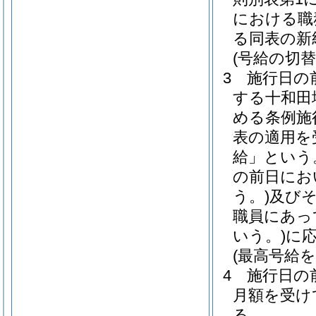
における職
る同表の新
(号給の切替
3
施行日の
する十和田
める条例施
表の適用を
給」という
の前日にお
う。)
及び
職員にあっ
いう。)
に
(最高号給
4
施行日の
月額を受け
る。