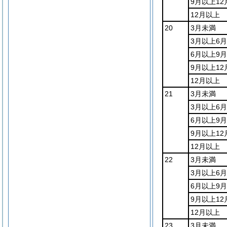
9月以上12
12月以上
20
3月未満
3月以上6
6月以上9
9月以上12
12月以上
21
3月未満
3月以上6
6月以上9
9月以上12
12月以上
22
3月未満
3月以上6
6月以上9
9月以上12
12月以上
23
3月未満