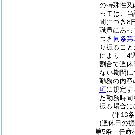
の特殊性又
っては、当
間につき8
職員にあっ
つき
同条第
り振ること
により、4
割合で週休
ない期間に
勤務の内容
項
に規定す
た勤務時間
振る場合に
(平13
(週休日の振
第5条
任命