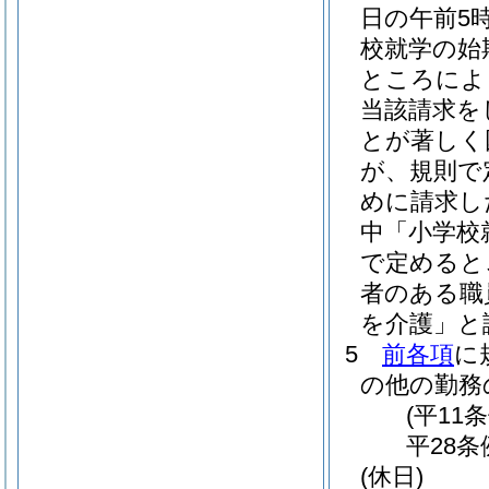
日の午前5
校就学の始
ところによ
当該請求を
とが著しく
が、規則で
めに請求し
中「小学校
で定めると
者のある職
を介護」と
5
前各項
に
の他の勤務
(平11
平28条
(休日)