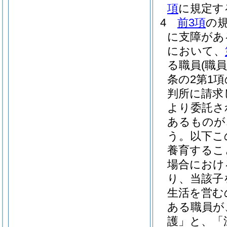
項
に規定す
4
前3項
の
に支障があ
において、
る職員
(職
条の2第1
判所に請求
より委託さ
あるものが
う。以下こ
養育するこ
場合におけ
り、当該子
生活を営む
ある職員が
護」と、「