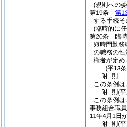
(規則への委
第19条
第1
する手続そ
(臨時的に
第20条
臨
短時間勤務
の職務の性
権者が定め
(平13
附
則
この条例は
附
則
(
この条例は
事務組合職
11年4月1
附
則
(