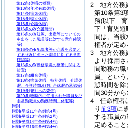
第12条
(休暇の種類)
2
地方公務
第13条
(年次有給休暇)
第10条第
第14条
(病気休暇)
第15条
(特別休暇)
務
(以下「
第16条
(介護休暇)
下「育児短
第16条の2
(介護時間)
第16条の3
(妊娠、出産等についての
間は、当該
申出をした職員等に対する意向確認
権者が定め
等)
第16条の4
(配偶者等が介護を必要と
3
地方公務員
する状況に至った職員に対する意向
より採用さ
確認等)
第16条の5
(勤務環境の整備に関する
間勤務の職
措置)
第17条
(組合休暇)
員」という
第18条
(病気休暇、特別休暇、介護休
憩時間を除
暇、介護時間及び組合休暇の承認等)
第19条
(規則への委任)
間30分か
第20条
(臨時的に任用された職員及び
4
任命権者
非常勤職員の勤務時間、休暇等)
附則
り
前3項
に
附則
(平成11年条例第4号)
する職員の
附則
(平成13年条例第2号)
附則
(平成14年条例第4号)
定めること
附則
(平成16年条例第4号)