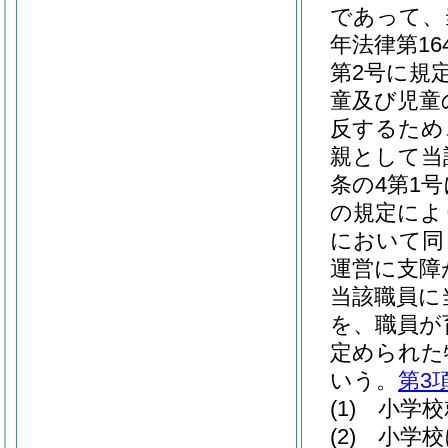
であって、
年法律第16
第2号に規
童及び児童
反するため
親として当
条の4第1
の規定によ
において同
運営に支障
当該職員に
を、職員が
定められた
いう。
第3
(1)
小学校
(2)
小学校