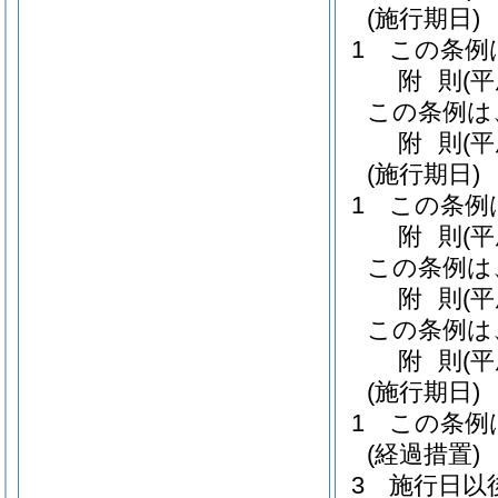
(施行期日)
1
この条例
附
則
(
この条例は
附
則
(
(施行期日)
1
この条例
附
則
(
この条例は
附
則
(
この条例は
附
則
(
(施行期日)
1
この条例
(経過措置)
3
施行日以