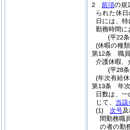
2
前項
の規
られた休日
日には、特
勤務時間に
(平22
(休暇の種類
第12条
職
介護休暇、
(平28
(年次有給休
第13条
年
日数は、一
じて、
当該
(1)
次号
及
間勤務職
の者の勤