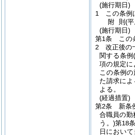
(施行期日)
1
この条例
附
則
(
(施行期日)
第1条
この
2
改正後の
関する条例
項の規定に
この条例の
た請求によ
よる。
(経過措置)
第2条
新条
合職員の勤
う。)
第18
日において