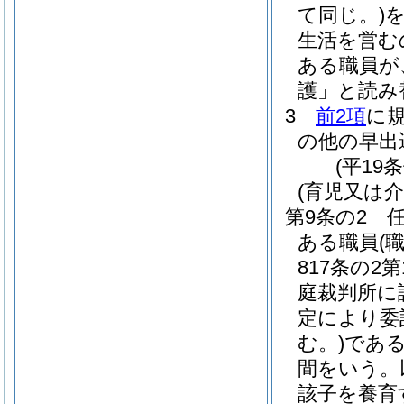
て同じ。)
生活を営む
ある職員が
護」と読み
3
前2項
に
の他の早出
(平19
(育児又は
第9条の2
ある職員
(
817条の
庭裁判所に
定により委
む。)
であ
間をいう。
該子を養育