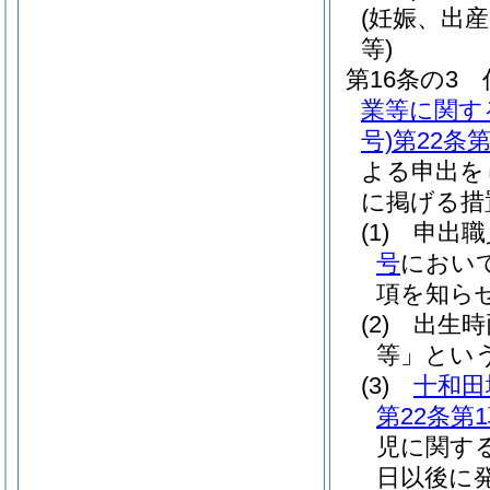
(妊娠、出
等)
第16条の3
業等に関す
号)
第22条第
よる申出を
に掲げる措
(1)
申出職
号
におい
項を知ら
(2)
出生時
等」という
(3)
十和田
第22条第
児に関す
日以後に