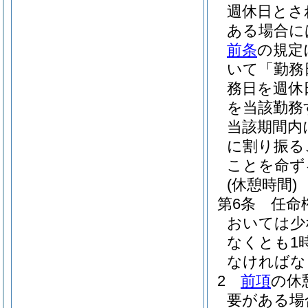
週休日とさ
ある場合に
前条
の規定
いて「勤務
務日を週休
を当該勤務
当該期間内
に割り振る
ことを命ず
(休憩時間)
第6条
任命
おいては少
なくとも1
なければな
2
前項
の休
要がある場