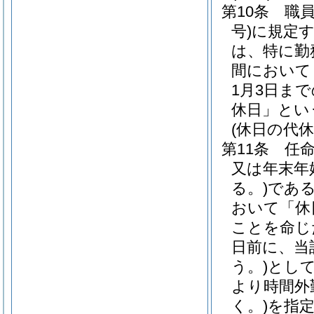
第10条
職
号)
に規定
は、特に勤
間において
1月3日ま
休日」とい
(休日の代休
第11条
任
又は年末年
る。)
であ
おいて「休
ことを命じ
日前に、当
う。)
とし
より時間外
く。)
を指