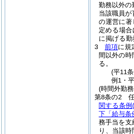
勤務以外の
当該職員が
の運営に著
定める場合
に掲げる勤
3
前項
に規
間以外の時
る。
(平11
例1・平
(時間外勤務
第8条の2
関する条例
下「給与条
務手当を支
り、当該時