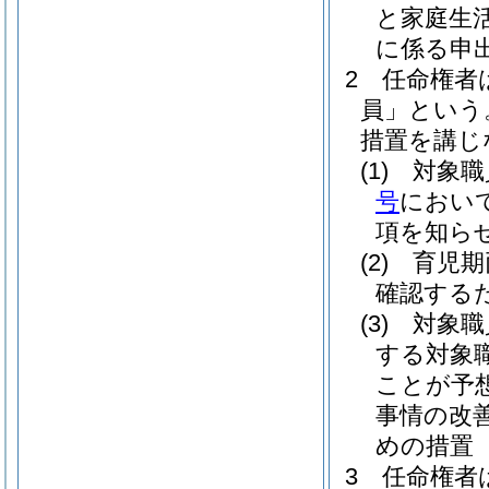
と家庭生
に係る申
2
任命権者
員」という
措置を講じ
(1)
対象職
号
におい
項を知ら
(2)
育児期
確認する
(3)
対象職
する対象
ことが予
事情の改
めの措置
3
任命権者