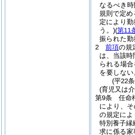
なるべき時
規則で定め
定により勤
う。)
(
第11
振られた勤
2
前項
の規
は、当該時
られる場合
を要しない
(平22
(育児又は
第9条
任命
により、そ
の規定によ
特別養子縁
求に係る家