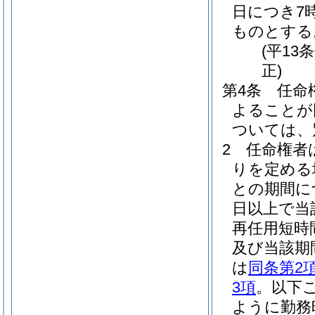
日につき7
ものとする
(平13
正)
第4条
任命
よることが
ついては、
2
任命権者
りを定める
との期間に
日以上で当
再任用短時
及び当該期
は
同条第2
3項
。以下
ように勤務