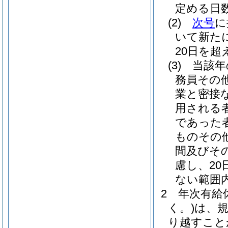
定める日数
(2)
次号
に
いて新た
20日を
(3)
当該年
務員その
業と密接
用される
であった
ものその
間及びそ
慮し、20
ない範囲
2
年次有給
く。)
は、
り越すこと