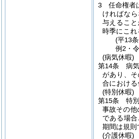
3
任命権者
ければなら
与えること
時季にこれ
(平13
例2・令
(病気休暇)
第14条
病
があり、そ
合における
(特別休暇)
第15条
特
事故その他
である場合
期間は規則
(介護休暇)