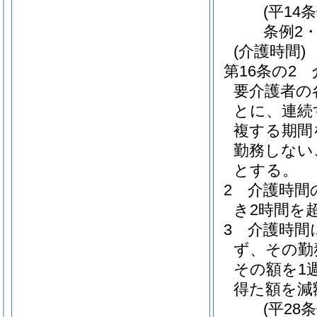
(平14
条例2
(介護時間)
第16条の2
要介護者の
とに、連続
複する期間
勤務しない
とする。
2
介護時間
き2時間を
3
介護時間
ず、その勤
その額を1
得た額を減
(平28