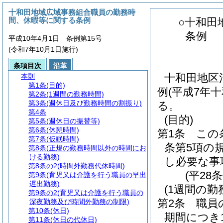
十和田地域広域事務組合職員の勤務時
間、休暇等に関する条例
○十和田
条例
平成10年4月1日 条例第15号
(令和7年10月1日施行)
条項目次
沿革
十和田地区
本則
第1条
(目的)
例(平成7年
第2条
(1週間の勤務時間)
第3条
(週休日及び勤務時間の割振り)
る。
第4条
(目的)
第5条
(週休日の振替等)
第6条
(休憩時間)
第1条
この
第7条
(仮眠時間)
条第5項の
第8条
(正規の勤務時間以外の時間にお
ける勤務)
し必要な事
第8条の2
(時間外勤務代休時間)
(平28
第9条
(育児又は介護を行う職員の早出
遅出勤務)
(1週間の勤
第9条の2
(育児又は介護を行う職員の
第2条
職員
深夜勤務及び時間外勤務の制限)
第10条
(休日)
期間につき
第11条
(休日の代休日)