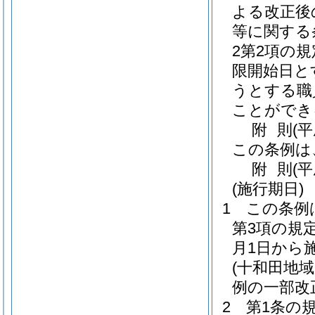
よる改正後
等に関する
2第2項の
限開始日と
うとする職
ことができ
附
則
(
この条例は
附
則
(
(施行期日)
1
この条例
第3項の規
月1日から
(十和田地
例の一部改
2
第1条の