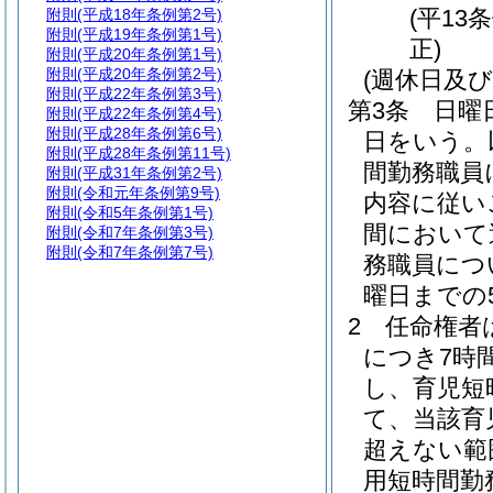
(平13
附則
(平成18年条例第2号)
附則
(平成19年条例第1号)
正)
附則
(平成20年条例第1号)
附則
(平成20年条例第2号)
(週休日及
附則
(平成22年条例第3号)
第3条
日曜
附則
(平成22年条例第4号)
附則
(平成28年条例第6号)
日をいう。
附則
(平成28年条例第11号)
間勤務職員
附則
(平成31年条例第2号)
附則
(令和元年条例第9号)
内容に従い
附則
(令和5年条例第1号)
間において
附則
(令和7年条例第3号)
附則
(令和7年条例第7号)
務職員につ
曜日までの
2
任命権者
につき7時
し、育児短
て、当該育
超えない範
用短時間勤