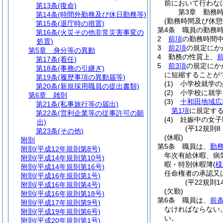
前において行わな
第13条
(復命)
第3章
勤務
第14条
(時間外勤務及び休日勤務等)
(勤務時間及び休憩
第15条
(退庁時の措置)
第4条
職員の勤務時
第16条
(火災その他非常災害事変の
2
前項
の勤務時間
処置)
3
前2項
の規定にか
第5章
身分等の異動
4
勤務の性質上、
前
第17条
(着任)
5
前3項
の規定にか
第18条
(事務の引継ぎ)
に短縮することが
第19条
(履歴事項の異動届等)
(1)
小学校就学の
第20条
(新規採用職員の提出書類)
(2)
小学校に就学
第6章
雑則
(3)
十和田地域広
第21条
(私事旅行等の届出)
第1項
に規定す
第22条
(営利企業等の従事許可の願
(4)
妊娠中の女子
出)
(平12規則
第23条
(その他)
(休暇)
附則
第5条
職員は、
勤
附則
(平成12年規則第8号)
年次有給休暇、病
附則
(平成14年規則第10号)
暇・特別休暇簿
(
様
附則
(平成14年規則第16号)
任命権者の承認又
附則
(平成16年規則第1号)
(平22規則
附則
(平成16年規則第4号)
(欠勤)
附則
(平成16年規則第18号)
第6条
職員は、
前
附則
(平成17年規則第9号)
なければならない
附則
(平成19年規則第6号)
い。
附則
(平成20年規則第1号)