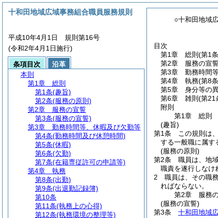
十和田地域広域事務組合職員服務規則
○十和田地域
平成10年4月1日 規則第16号
目次
(令和2年4月1日施行)
第1章
総則
(第1
第2章
服務の宣
条項目次
沿革
第3章
勤務時間
本則
第4章
執務
(第8
第1章
総則
第5章
身分等の
第1条
(趣旨)
第6章
雑則
(第2
第2条
(服務の原則)
附則
第2章
服務の宣誓
第1章
総則
第3条
(服務の宣誓)
(趣旨)
第3章
勤務時間等、休暇及び欠勤等
第1条
この規則は
第4条
(勤務時間及び休憩時間)
する一般職に属す
第5条
(休暇)
(服務の原則)
第6条
(欠勤)
第2条
職員は、地
第7条
(在籍専従許可の申請等)
職責を遂行しなけ
第4章
執務
2
職員は、その職
第8条
(出勤)
ればならない。
第9条
(出退勤記録簿)
第2章
服務
第10条
(服務の宣誓)
第11条
(執務上の心得)
第3条
十和田地域
第12条
(執務環境の整理等)