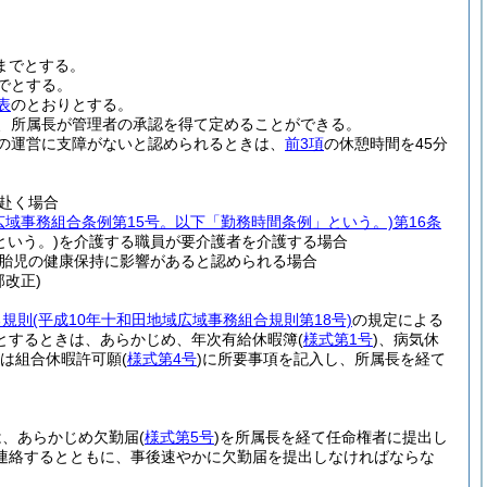
までとする。
でとする。
表
のとおりとする。
、所属長が管理者の承認を得て定めることができる。
の運営に支障がないと認められるときは、
前3項
の休憩時間を45分
赴く場合
域広域事務組合条例第15号。以下「勤務時間条例」という。)
第16条
という。)
を介護する職員が要介護者を介護する場合
胎児の健康保持に影響があると認められる場合
部改正)
る規則
(平成10年十和田地域広域事務組合規則第18号)
の規定による
とするときは、あらかじめ、年次有給休暇簿
(
様式第1号
)
、病気休
は組合休暇許可願
(
様式第4号
)
に所要事項を記入し、所属長を経て
は、あらかじめ欠勤届
(
様式第5号
)
を所属長を経て任命権者に提出し
連絡するとともに、事後速やかに欠勤届を提出しなければならな