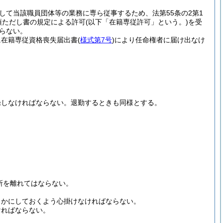
して当該職員団体等の業務に専ら従事するため、法第55条の2第1
項ただし書の規定による許可
(以下「在籍専従許可」という。)
を受
らない。
に在籍専従資格喪失届出書
(
様式第7号
)
により任命権者に届け出なけ
録しなければならない。
退勤するときも同様とする。
所を離れてはならない。
らかにしておくよう心掛けなければならない。
ければならない。