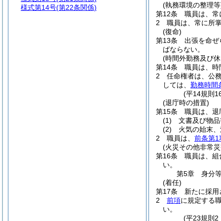
(執務環境の整理等
様式第14号
(第22条関係)
第12条
職員は、常
2
職員は、常に所
(復命)
第13条
出張を命ぜ
ばならない。
(時間外勤務及び休
第14条
職員は、時
2
任命権者は、公
しては、
勤務時間
(平14規則
(退庁時の措置)
第15条
職員は、退
(1)
文書及び物品
(2)
火気の始末、
2
職員は、
前条第1
(火災その他非常災
第16条
職員は、組
い。
第5章
身分
(着任)
第17条
新たに採用
2
前項
に規定する
い。
(平23規則