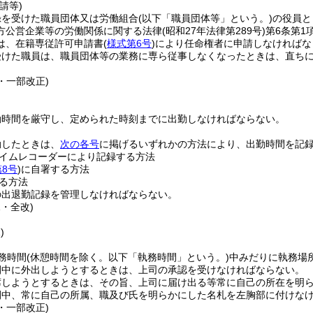
請等)
録を受けた職員団体又は労働組合
(以下「職員団体等」という。)
の役員と
方公営企業等の労働関係に関する法律
(昭和27年法律第289号)
第6条第1
は、在籍専従許可申請書
(
様式第6号
)
により任命権者に申請しなければな
受けた職員は、職員団体等の業務に専ら従事しなくなったときは、直ち
4・一部改正)
勤時間を厳守し、定められた時刻までに出勤しなければならない。
勤したときは、
次の各号
に掲げるいずれかの方法により、出勤時間を記
タイムレコーダーにより記録する方法
8号
)
に自署する方法
る方法
の出退勤記録を管理しなければならない。
1・全改)
)
務時間
(休憩時間を除く。以下「執務時間」という。)
中みだりに執務場
間中に外出しようとするときは、上司の承認を受けなければならない。
席しようとするときは、その旨、上司に届け出る等常に自己の所在を明
間中、常に自己の所属、職及び氏を明らかにした名札を左胸部に付けな
6・一部改正)