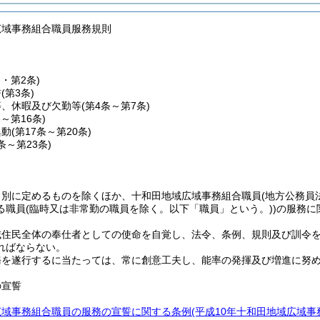
広域事務組合職員服務規則
条・第2条)
誓
(第3条)
等、休暇及び欠勤等
(第4条～第7条)
条～第16条)
異動
(第17条～第20条)
1条～第23条)
、別に定めるものを除くほか、十和田地域広域事務組合職員
(地方公務員
る職員
(臨時又は非常勤の職員を除く。以下「職員」という。)
)
の服務に
域住民全体の奉仕者としての使命を自覚し、法令、条例、規則及び訓令
ればならない。
務を遂行するに当たっては、常に創意工夫し、能率の発揮及び増進に努
の宣誓
広域事務組合職員の服務の宣誓に関する条例
(平成10年十和田地域広域事