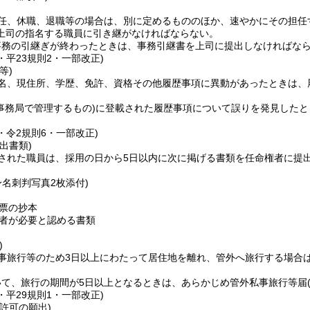
任、休職、退職等の場合は、別に定めるもののほか、速やかにその担任
上司の指名する職員に引き継がなければならない。
事務の引継ぎが終わったときは、事務引継書を上司に提出しなければな
6・平23規則2・一部改正)
等)
名、現住所、学歴、免許、資格その他履歴事項に異動があったときは、
(事務局で管理するもの)
に登載された履歴事項について誤りを発見したと
2・令2規則6・一部改正)
出書類)
された職員は、採用の日から5日以内に次に掲げる書類を任命権者に提
身名刺判写真2枚添付)
票の抄本
者が必要と認める書類
)
事旅行等のため3日以上にわたって居住地を離れ、管外へ旅行する場合
いて、旅行の期間が5日以上となるときは、あらかじめ管外私事旅行等届
2・平29規則1・一部改正)
許可の願出)