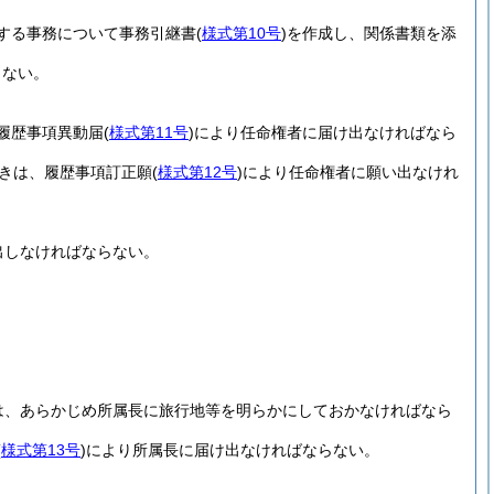
する事務について事務引継書
(
様式第10号
)
を作成し、関係書類を添
らない。
履歴事項異動届
(
様式第11号
)
により任命権者に届け出なければなら
きは、履歴事項訂正願
(
様式第12号
)
により任命権者に願い出なけれ
出しなければならない。
は、あらかじめ所属長に旅行地等を明らかにしておかなければなら
(
様式第13号
)
により所属長に届け出なければならない。