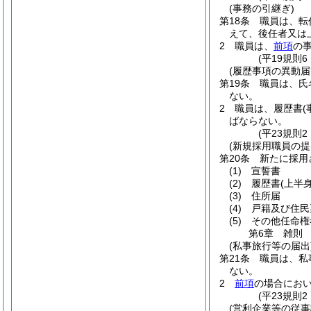
(事務の引継ぎ)
第18条
職員は、転
えて、後任者又は
2
職員は、
前項
の
(平19規則
(履歴事項の異動届
第19条
職員は、氏
ない。
2
職員は、履歴書
ばならない。
(平23規則
(新規採用職員の提
第20条
新たに採用
(1)
宣誓書
(2)
履歴書
(上半
(3)
住所届
(4)
戸籍及び住民
(5)
その他任命権
第6章
雑則
(私事旅行等の届出
第21条
職員は、私
ない。
2
前項
の場合にお
(平23規則
(営利企業等の従事