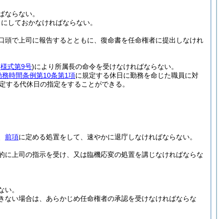
ばならない。
うにしておかなければならない。
口頭で上司に報告するとともに、復命書を任命権者に提出しなけれ
(
様式第9号
)
により所属長の命令を受けなければならない。
勤務時間条例第10条第1項
に規定する休日に勤務を命じた職員に対
定する代休日の指定をすることができる。
、
前項
に定める処置をして、速やかに退庁しなければならない。
的に上司の指示を受け、又は臨機応変の処置を講じなければならな
ない。
きない場合は、あらかじめ任命権者の承認を受けなければならな