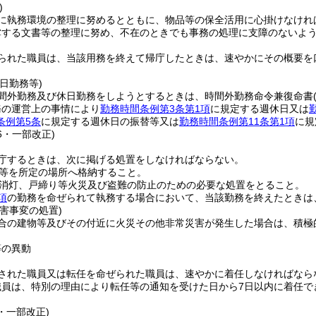
)
に執務環境の整理に努めるとともに、物品等の保全活用に心掛けなけれ
掌する文書等の整理に努め、不在のときでも事務の処理に支障のないよ
られた職員は、当該用務を終えて帰庁したときは、速やかにその概要を
日勤務等)
間外勤務及び休日勤務をしようとするときは、時間外勤務命令兼復命書
務の運営上の事情により
勤務時間条例第3条第1項
に規定する週休日又は
条例第5条
に規定する週休日の振替等又は
勤務時間条例第11条第1項
に規
16・一部改正)
庁するときは、次に掲げる処置をしなければならない。
等を所定の場所へ格納すること。
消灯、戸締り等火災及び盗難の防止のための必要な処置をとること。
項
の勤務を命ぜられて執務する場合において、当該勤務を終えたときは
害事変の処置)
合の建物等及びその付近に火災その他非常災害が発生した場合は、積極
等の異動
された職員又は転任を命ぜられた職員は、速やかに着任しなければなら
職員は、特別の理由により転任等の通知を受けた日から7日以内に着任で
2・一部改正)