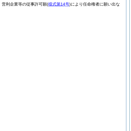
、営利企業等の従事許可願
(
様式第14号
)
により任命権者に願い出な