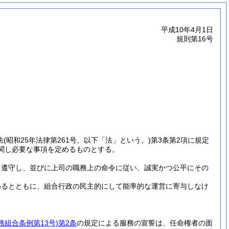
平成10年4月1日
規則第16号
法
(昭和25年法律第261号。以下「法」という。)
第3条第2項に規定
関し必要な事項を定めるものとする。
を遵守し、並びに上司の職務上の命令に従い、誠実かつ公平にその
めるとともに、組合行政の民主的にして能率的な運営に寄与しなけ
務組合条例第13号)
第2条
の規定による服務の宣誓は、任命権者の面