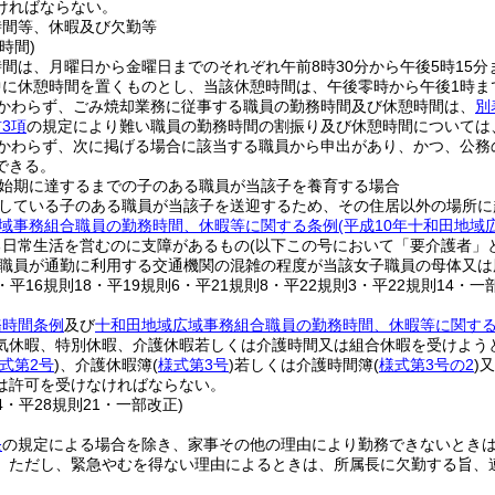
ければならない。
時間等、休暇及び欠勤等
時間)
間は、月曜日から金曜日までのそれぞれ午前8時30分から午後5時15分
中に休憩時間を置くものとし、当該休憩時間は、午後零時から午後1時ま
かわらず、ごみ焼却業務に従事する職員の勤務時間及び休憩時間は、
別
3項
の規定により難い職員の勤務時間の割振り及び休憩時間については
かわらず、次に掲げる場合に該当する職員から申出があり、かつ、公務
できる。
始期に達するまでの子のある職員が当該子を養育する場合
している子のある職員が当該子を送迎するため、その住居以外の場所に
域事務組合職員の勤務時間、休暇等に関する条例
(平成10年十和田地
る日常生活を営むのに支障があるもの
(以下この号において「要介護者」
職員が通勤に利用する交通機関の混雑の程度が当該女子職員の母体又は
8・平16規則18・平19規則6・平21規則8・平22規則3・平22規則14・一
務時間条例
及び
十和田地域広域事務組合職員の勤務時間、休暇等に関す
気休暇、特別休暇、介護休暇若しくは介護時間又は組合休暇を受けよう
式第2号
)
、介護休暇簿
(
様式第3号
)
若しくは介護時間簿
(
様式第3号の2
)
又
は許可を受けなければならない。
14・平28規則21・一部改正)
条
の規定による場合を除き、家事その他の理由により勤務できないとき
。
ただし、緊急やむを得ない理由によるときは、所属長に欠勤する旨、