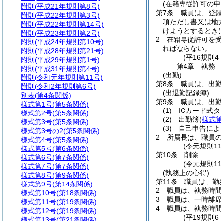
(在籍専従許可の申
附則
(平成21年規則第8号)
第7条
職員は、登
附則
(平成22年規則第3号)
項ただし書又は地
附則
(平成22年規則第14号)
けようとするとき
附則
(平成23年規則第2号)
2
在籍専従許可を
附則
(平成24年規則第10号)
ればならない。
附則
(平成28年規則第21号)
(平16規則
附則
(平成29年規則第1号)
第4章
執務
附則
(平成31年規則第4号)
(出勤)
附則
(令和元年規則第11号)
第8条
職員は、出
附則
(令和2年規則第6号)
(出退勤記録簿)
別表
(第4条関係)
第9条
職員は、出
様式第1号
(第5条関係)
(1)
ICカード式
様式第2号
(第5条関係)
(2)
出勤簿
(
様式第
様式第3号
(第5条関係)
(3)
自己申告によ
様式第3号の2
(第5条関係)
2
所属長は、職員
様式第4号
(第5条関係)
(令元規則1
様式第5号
(第6条関係)
第10条
削除
様式第6号
(第7条関係)
(令元規則11
様式第7号
(第7条関係)
(執務上の心得)
様式第8号
(第9条関係)
第11条
職員は、勤
様式第9号
(第14条関係)
2
職員は、執務時
様式第10号
(第18条関係)
3
職員は、一時離
様式第11号
(第19条関係)
4
職員は、執務時
様式第12号
(第19条関係)
(平19規則
様式第13号
(第21条関係)