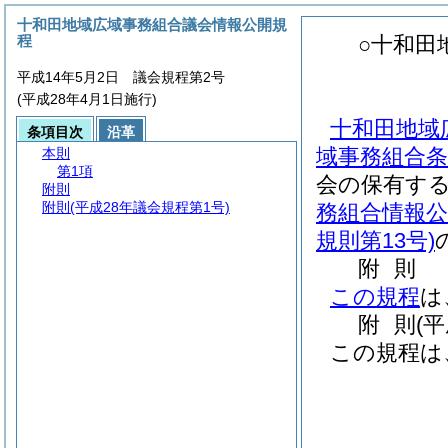
十和田地域広域事務組合議会情報公開規
程
○十和田
平成14年5月2日 議会規程第2号
(平成28年4月1日施行)
十和田地域
条項目次
沿革
域事務組合条
本則
第1項
会の保有す
附則
附則
(平成28年議会規程第1号)
務組合情報公
規則第13号)
附
則
この規程
は
附
則
(
この規程は