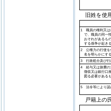
旧姓を使
1 職員の権利又は
で、職員の同一
おそれがあるも
する係争が起き
2 公権力の行使を
名を明らかにす
3 行政処分及び行
4 給与又は旅費の
徴収又は銀行口
図る必要がある
5 法令等により認
戸籍上の