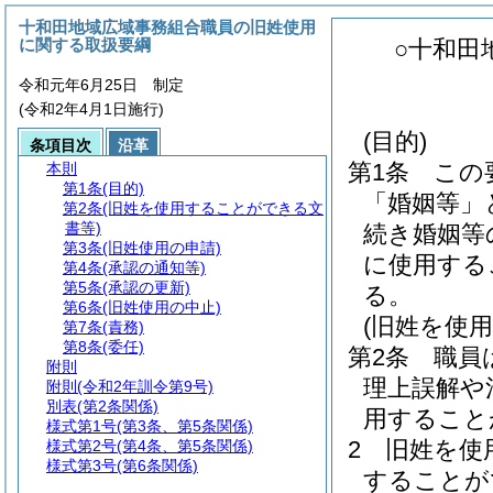
十和田地域広域事務組合職員の旧姓使用
に関する取扱要綱
○十和田
令和元年6月25日 制定
(令和2年4月1日施行)
(目的)
条項目次
沿革
第1条
この
本則
第1条
(目的)
「婚姻等」
第2条
(旧姓を使用することができる文
書等)
続き婚姻等
第3条
(旧姓使用の申請)
に使用する
第4条
(承認の通知等)
第5条
(承認の更新)
る。
第6条
(旧姓使用の中止)
(旧姓を使
第7条
(責務)
第8条
(委任)
第2条
職員
附則
理上誤解や
附則
(令和2年訓令第9号)
別表
(第2条関係)
用すること
様式第1号
(第3条、第5条関係)
2
旧姓を使
様式第2号
(第4条、第5条関係)
様式第3号
(第6条関係)
することが