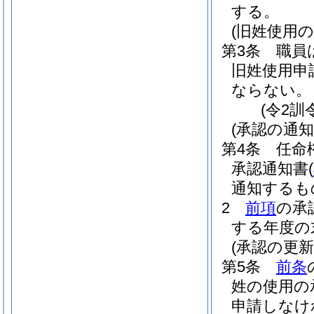
する。
(旧姓使用の
第3条
職員
旧姓使用申
ならない。
(令2訓
(承認の通知
第4条
任命
承認通知書
(
通知するも
2
前項
の承
する年度の
(承認の更新
第5条
前条
姓の使用の
申請しなけ