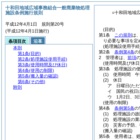
十和田地域広域事務組合一般廃棄物処理
施設条例施行規則
○十和田地域
平成12年4月1日 規則第20号
(目的)
(平成12年4月1日施行)
第1条
この規則
は
り必要な事項を定
条項目次
沿革
(処理施設使用手続
本則
第2条
条例第4条
の
第1条
(目的)
2
管理者は、
前項
第2条
(処理施設使用手続)
(使用時間及び休日
第3条
(使用時間及び休日)
第3条
処理施設の
第4条
(使用の制限)
(1)
使用時間 午
第5条
(搬入量の確認)
(2)
休日
第6条
(その他)
ア
日曜日
(た
附則
イ
国民の祝日
ウ
1月2日、3
(使用の制限)
第4条
条例第5条
の
(1)
処理施設の故
(2)
処理施設の業
(3)
災害の予防、
(搬入量の確認)
第5条
使用者は、