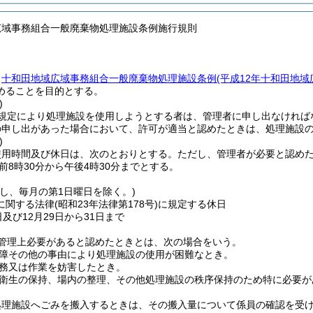
広域事務組合一般廃棄物処理施設条例施行規則
、
十和田地域広域事務組合一般廃棄物処理施設条例
(平成12年十和田地
めることを目的とする。
)
規定により処理施設を使用しようとする者は、管理者に申し出なければ
の申し出があった場合において、許可が適当と認めたときは、処理施設
)
使用時間及び休日は、次のとおりとする。
ただし、管理者が必要と認め
前8時30分から午後4時30分までとする。
だし、毎月の第1日曜日を除く。)
に関する法律
(昭和23年法律第178号)
に規定する休日
日及び12月29日から31日まで
管理上必要があると認めたときとは、次の場合をいう。
障その他の事由により処理施設の使用が困難なとき。
務又は作業を妨害したとき。
衛生の保持、場内の整理、その他処理施設の秩序保持のため特に必要が
処理施設へごみを搬入するときは、その搬入量について係員の確認を受