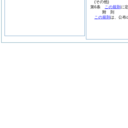
(その他)
第6条
この規則
に
附
則
この規則
は、公布