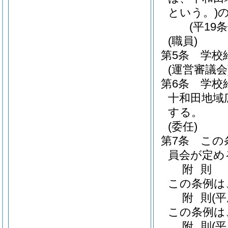
という。)
(平19
(職員)
第5条
学校
(運営審議会
第6条
学校
十和田地域
する。
(委任)
第7条
この
員会が定め
附
則
この条例は
附
則
(
この条例は
附
則
(