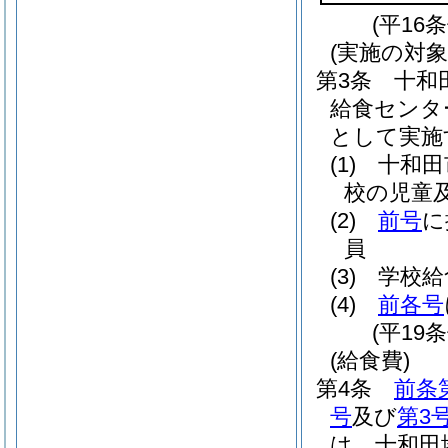
(平16
(実施の対象
第3条
十和
給食センタ
として実施
(1)
十和田
校の児童
(2)
前号
に
員
(3)
学校給
(4)
前各号
(平19
(給食費)
第4条
前条
号
及び
第3
は、十和田