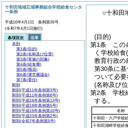
十和田地域広域事務組合学校給食センタ
ー条例
○十和田
平成10年4月1日 条例第35号
(令和7年4月1日施行)
(目的)
条項目次
沿革
第1条
この
本則
第1条
(目的)
く学校給食
第2条
(名称及び位置)
第3条
(実施の対象)
教育行政の
第4条
(給食費)
第30条に
第5条
(職員)
第6条
(運営審議会)
ついて必要
第7条
(委任)
(名称及び位
附則
附則
(平成11年条例第3号)
第2条
学校
附則
(平成11年条例第8号)
する。
附則
(平成16年条例第13号)
附則
(平成19年条例第5号)
附則
(平成19年条例第10号)
名称
附則
(平成23年条例第2号)
十和田・六戸学校
附則
(令和7年条例第5号)
十和田湖畔学校給