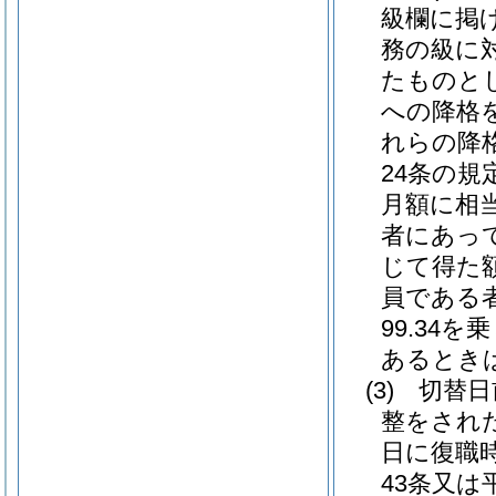
級欄に掲
務の級に
たものと
への降格
れらの降
24条の
月額に相
者にあって
じて得た
員である
99.34
あるとき
(3)
切替日
整をされ
日に復職
43条又は