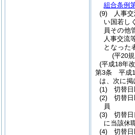
組合条例第
(9)
人事交
い国若し
員その他
人事交流
となった
(平20
(平成18
第3条
平成
は、次に掲
(1)
切替日
(2)
切替日
員
(3)
切替日
に当該休
(4)
切替日