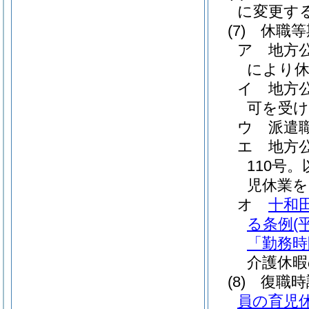
に変更す
(7)
休職等
ア
地方
により
イ
地方
可を受
ウ
派遣
エ
地方
110号
児休業を
オ
十和
る条例
(
「勤務時
介護休暇
(8)
復職時
員の育児