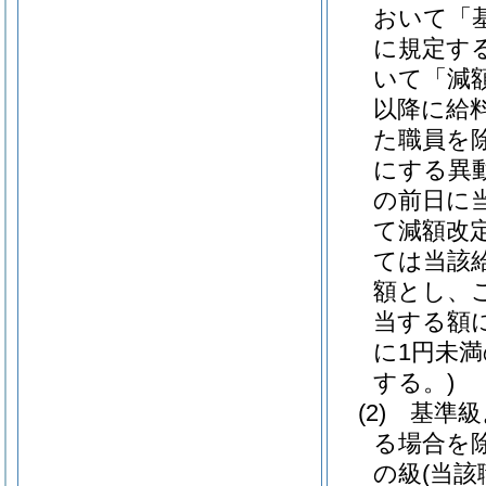
おいて「
に規定す
いて「減
以降に給
た職員を除
にする異
の前日に
て減額改
ては当該給
額とし、
当する額に
に1円未
する。)
(2)
基準級
る場合を除
の級
(当