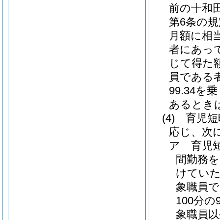
前の十和
第6条の
月額に相
者にあって
じて得た
員である
99.34
あるとき
(4)
育児短
応じ、次
ア
育児
間勤務を
けていた
象職員で
100分
象職員以