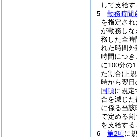
して支給す
5
勤務時間
を指定され
が勤務しな
務した全時
れた時間外
時間につき
に100分の
た割合
(正
時から翌日
同項
に規定
合を減じた
に係る当該
で定める割
を支給する
6
第2項
に