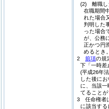
(2)
離職し
在職期間
れた場合
判明した
った場合
が、公務
正かつ円
めるとき
2
前項
の規
下「一時差
(平成26年法
した後にお
に、当該一
てることが
3
任命権者
に該当する