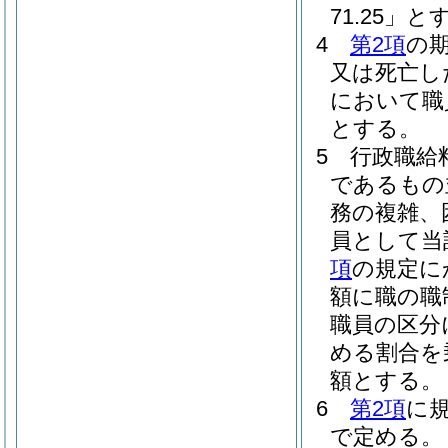
71.25」と
4
第2項
の
又は死亡し
において職
とする。
5
行政職給
であるもの
務の複雑、
員として当
項
の規定に
額に職の職
職員の区分
める割合を
額とする。
6
第2項
に
で定める。