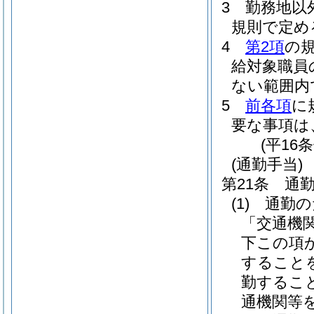
3
勤務地以
規則で定め
4
第2項
の
給対象職員
ない範囲内
5
前各項
に
要な事項は
(平16
(通勤手当)
第21条
通
(1)
通勤の
「交通機
下この項
すること
勤するこ
通機関等