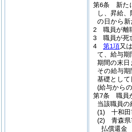
第6条
新た
し、昇給、
の日から新
2
職員が離
3
職員が死
4
第1項
又
て、給与期
期間の末日
その給与期
基礎として
(給与からの
第7条
職員
当該職員の
(1)
十和田
(2)
青森県
払償還金