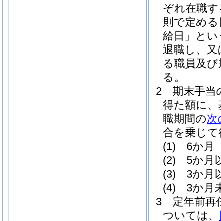
ぞれ在職す
則で定める
給日」とい
退職し、又
る職員及び
る。
2
期末手当の
得た額に、
職期間の
次
合を乗じて
(1)
6か月 
(2)
5か月
(3)
3か月
(4)
3か月
3
定年前再
ついては、