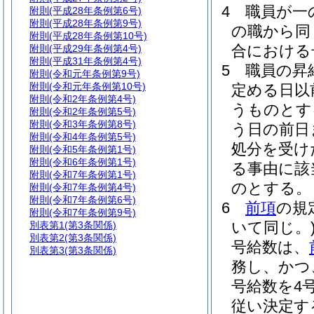
4
職員が一
附則
(平成28年条例第6号)
附則
(平成28年条例第9号)
の職から同
附則
(平成28年条例第10号)
合における
附則
(平成29年条例第4号)
附則
(平成31年条例第4号)
5
職員の昇
附則
(令和元年条例第9号)
附則
(令和元年条例第10号)
定める日以
附則
(令和2年条例第4号)
うものとす
附則
(令和2年条例第5号)
附則
(令和3年条例第8号)
う日の前日
附則
(令和4年条例第5号)
処分を受け
附則
(令和5年条例第1号)
附則
(令和6年条例第1号)
る事由に該
附則
(令和7年条例第1号)
のとする。
附則
(令和7年条例第4号)
附則
(令和7年条例第6号)
6
前項
の規
附則
(令和7年条例第9号)
いて同じ。
別表第1
(第3条関係)
別表第2
(第3条関係)
号給数は、
別表第3
(第3条関係)
務し、かつ
号給数を4
従い決定す