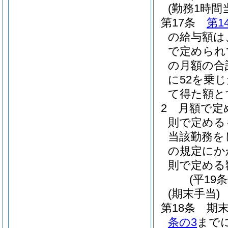
(勤務1時
第17条
第1
の給与額は
で定められ
の月額の合
に52を乗
て得た額と
2
月額で定
則で定める
当該勤務を
の規定にか
則で定める
(平19
(期末手当)
第18条
期末
条の3
まで