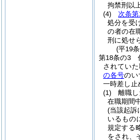
拘禁刑以
(4)
次条第
処分を受
の者の在
刑に処せ
(平19
第18条の3
されていた
の各号
のい
一時差し止
(1)
離職し
在職期間
(当該起
いるもの
規定する
をされ、