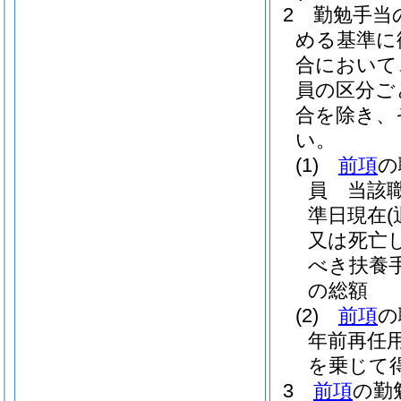
2
勤勉手当
める基準に
合において
員の区分ご
合を除き、
い。
(1)
前項
の
員 当該
準日現在
又は死亡
べき扶養手
の総額
(2)
前項
の
年前再任用
を乗じて
3
前項
の勤