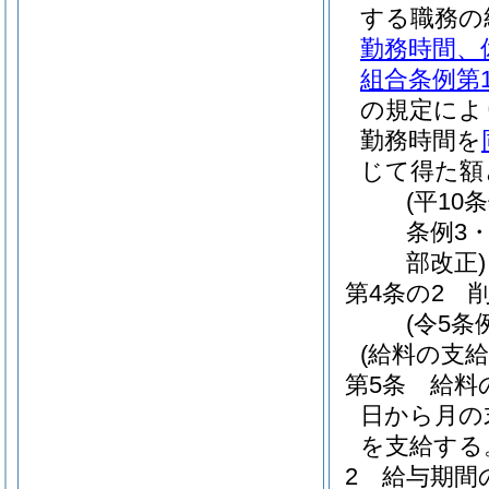
する職務の
勤務時間、
組合条例第
の規定によ
勤務時間を
じて得た額
(平10
条例3・
部改正)
第4条の2
(令5条例
(給料の支給
第5条
給料
日から月の
を支給する
2
給与期間