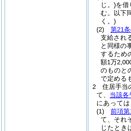
じ。)
を借
む。以下同
く。)
(2)
第21
支給され
と同様の
するため
額1万2,
のものと
で定める
2
住居手当
て、
当該各
にあっては
(1)
前項第
て、それ
じたとき