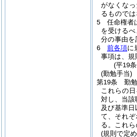
がなくなっ
るものでは
5
任命権者
を受けるべ
分の事由を
6
前各項
に
事項は、規
(平19
(勤勉手当)
第19条
勤勉
これらの日
対し、当該
及び基準日
て、それぞ
る。
これら
(規則で定