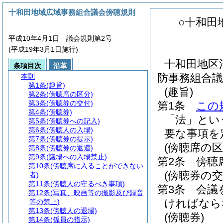
十和田地域広域事務組合議会傍聴規則
○十和田
平成10年4月1日 議会規則第2号
(平成19年3月1日施行)
十和田地区
条項目次
沿革
防事務組合議
本則
第1条
(趣旨)
(趣旨)
第2条
(傍聴席の区分)
第3条
(傍聴券の交付)
第1条
この
第4条
(傍聴券)
「法」とい
第5条
(傍聴券への記入)
第6条
(傍聴人の入場)
要な事項を
第7条
(傍聴券の提示)
(傍聴席の区
第8条
(傍聴券の返還)
第9条
(議場への入場禁止)
第2条
傍聴
第10条
(傍聴席に入ることができない
(傍聴券の交
者)
第11条
(傍聴人の守るべき事項)
第3条
会議
第12条
(写真、映画等の撮影及び録音
ければなら
等の禁止)
第13条
(傍聴人の退場)
(傍聴券)
第14条
(係員の指示)