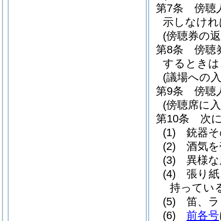
第7条
傍聴
示しなけれ
(傍聴券の返
第8条
傍聴
するときは
(議場への入
第9条
傍聴
(傍聴席に
第10条
次
(1)
銃器そ
(2)
酒気を
(3)
異様な
(4)
張り紙
持ってい
(5)
笛、ラ
(6)
前各号