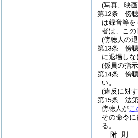
(写真、映
第12条
傍
は録音等を
者は、この
(傍聴人の退
第13条
傍
に退場しな
(係員の指示
第14条
傍
い。
(違反に対す
第15条
法第
傍聴人が
こ
その命令に
る。
附
則