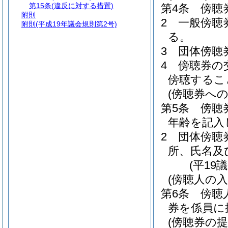
第15条
(違反に対する措置)
第4条
傍聴
附則
2
一般傍聴
附則
(平成19年議会規則第2号)
る。
3
団体傍聴
4
傍聴券の
傍聴するこ
(傍聴券への
第5条
傍聴
年齢を記入
2
団体傍聴
所、氏名及
(平19
(傍聴人の入
第6条
傍聴
券を係員に
(傍聴券の提